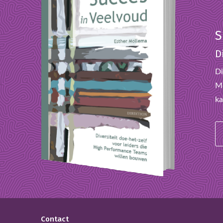
S
D
Di
Mo
ka
Contact