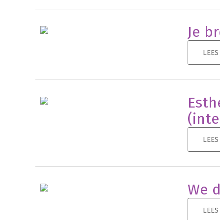
Je br
LEES
Esth
(int
LEES
We d
LEES