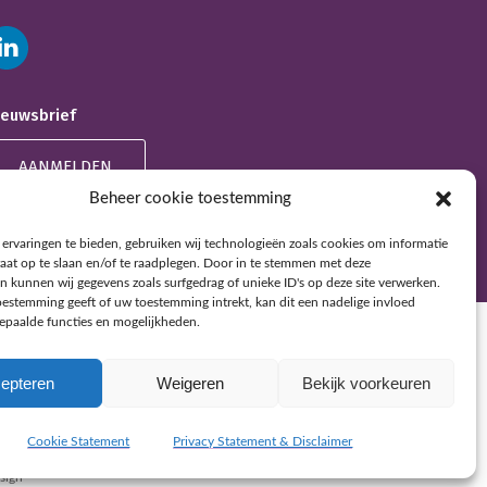
ieuwsbrief
AANMELDEN
Beheer cookie toestemming
ervaringen te bieden, gebruiken wij technologieën zoals cookies om informatie
raat op te slaan en/of te raadplegen. Door in te stemmen met deze
n kunnen wij gegevens zoals surfgedrag of unieke ID's op deze site verwerken.
toestemming geeft of uw toestemming intrekt, kan dit een nadelige invloed
paalde functies en mogelijkheden.
epteren
Weigeren
Bekijk voorkeuren
Cookie Statement
Privacy Statement & Disclaimer
sign