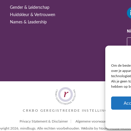
Gender & Leiderschap
Huidskleur & Vertrouwen
Names & Leadership
N
Om de beste 
over je appa
technologieë
Als je geen 
hebben op be
Acc
CRKBO GEREGISTREERDE INSTELLING
Privacy Statement & Disclaimer
Algemene voorwaarden
yright 2026, mindbugs. Alle rechten voorbehouden.
Website by Noord Media Webde