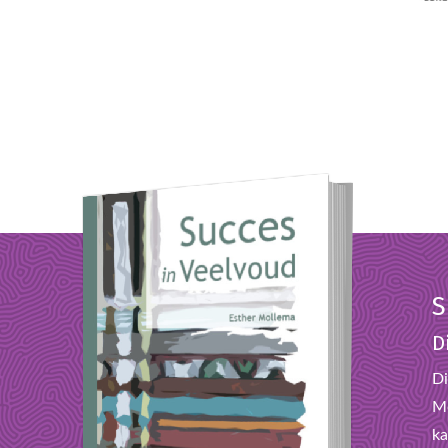
S
D
Di
Mo
ka