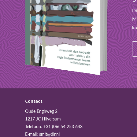
Di
Mo
ka
Contact
Oude Enghweg 2
1217 JC Hilversum
Telefoon:
+31 (0)6 54 253 643
E-mail:
smit@dir.nl