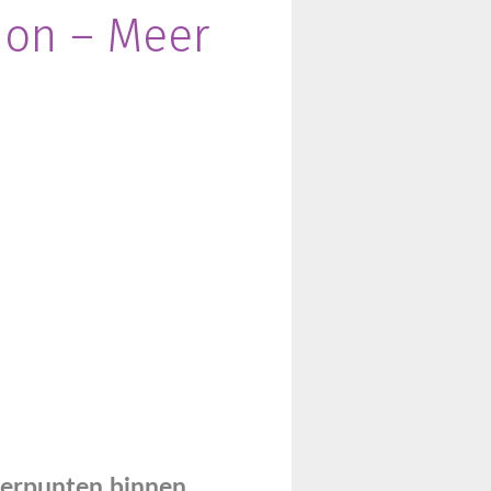
sion – Meer
peerpunten binnen