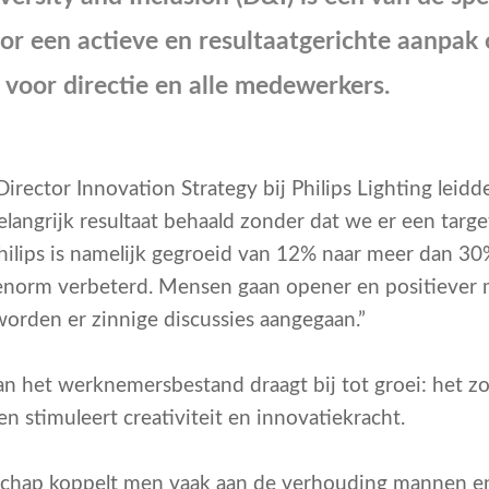
oor een actieve en resultaatgerichte aanpak 
g voor directie en alle medewerkers.
rector Innovation Strategy bij Philips Lighting leidde 
angrijk resultaat behaald zonder dat we er een targe
ilips is namelijk gegroeid van 12% naar meer dan 30% 
enorm verbeterd. Mensen gaan opener en positiever m
orden er zinnige discussies aangegaan.”
an het werknemersbestand draagt bij tot groei: het z
stimuleert creativiteit en innovatiekracht.
erschap koppelt men vaak aan de verhouding mannen 