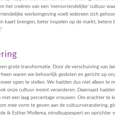
 om het creëren van een ‘mensvriendelijke’ cultuur waa
vriendelijke werkomgeving voelt iedereen zich geho
n kaart brengen, beter inspelen op de markt, betere
.”
ring
 een grote transformatie. Door de verschuiving van l
orheen waren we behoorlijk gesloten en gericht op on
er open te stellen. We hadden dus niet alleen te m
ook onze cultuur moest veranderen. Daarnaast hadden
ken met een laag percentage vrouwen. Om erachter te
om mee vorm te geven aan de cultuurverandering, gin
rde ik
Esther Mollema
, mindbugsexpert en oprichter v