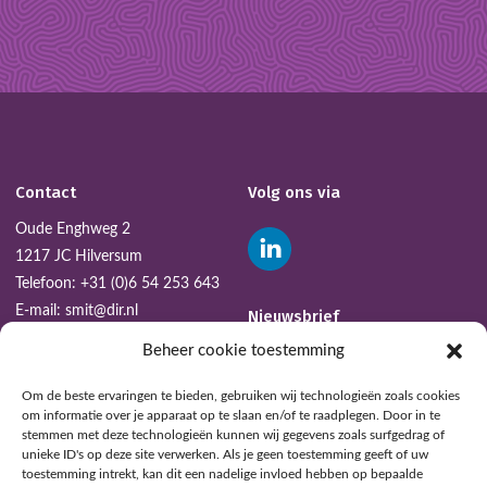
Contact
Volg ons via
Oude Enghweg 2
1217 JC Hilversum
Telefoon:
+31 (0)6 54 253 643
E-mail:
smit@dir.nl
Nieuwsbrief
Beheer cookie toestemming
AANMELDEN
Om de beste ervaringen te bieden, gebruiken wij technologieën zoals cookies
om informatie over je apparaat op te slaan en/of te raadplegen. Door in te
stemmen met deze technologieën kunnen wij gegevens zoals surfgedrag of
unieke ID's op deze site verwerken. Als je geen toestemming geeft of uw
toestemming intrekt, kan dit een nadelige invloed hebben op bepaalde