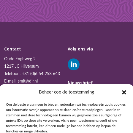
Contact
Volg ons via
Oude Enghweg 2
1217 JC Hilversum
Telefoon:
+31 (0)6 54 253 643
E-mail:
smit@dir.nl
Nieuwsbrief
Beheer cookie toestemming
AANMELDEN
Om de beste ervaringen te bieden, gebruiken wij technologieën zoals cookies
om informatie over je apparaat op te slaan en/of te raadplegen. Door in te
stemmen met deze technologieën kunnen wij gegevens zoals surfgedrag of
unieke ID's op deze site verwerken. Als je geen toestemming geeft of uw
toestemming intrekt, kan dit een nadelige invloed hebben op bepaalde
functies en mogelijkheden.