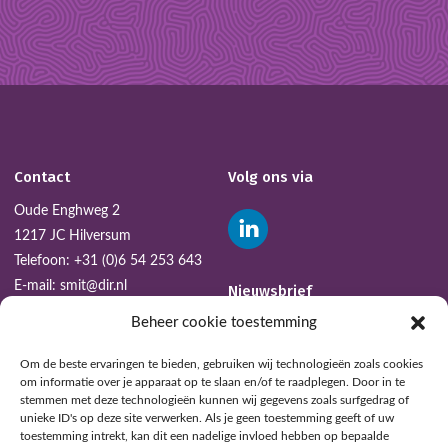
Contact
Volg ons via
Oude Enghweg 2
1217 JC Hilversum
Telefoon:
+31 (0)6 54 253 643
E-mail:
smit@dir.nl
Nieuwsbrief
Beheer cookie toestemming
AANMELDEN
Om de beste ervaringen te bieden, gebruiken wij technologieën zoals cookies
om informatie over je apparaat op te slaan en/of te raadplegen. Door in te
stemmen met deze technologieën kunnen wij gegevens zoals surfgedrag of
unieke ID's op deze site verwerken. Als je geen toestemming geeft of uw
toestemming intrekt, kan dit een nadelige invloed hebben op bepaalde