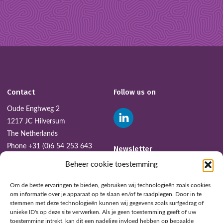
Contact
Follow us on
Oude Enghweg 2
1217 JC Hilversum
The Netherlands
Phone
+31 (0)6 54 253 643
Newsletter
Email:
smit@dir.nl
Beheer cookie toestemming
SUBSCRIBE
Om de beste ervaringen te bieden, gebruiken wij technologieën zoals cookies
om informatie over je apparaat op te slaan en/of te raadplegen. Door in te
stemmen met deze technologieën kunnen wij gegevens zoals surfgedrag of
unieke ID's op deze site verwerken. Als je geen toestemming geeft of uw
toestemming intrekt, kan dit een nadelige invloed hebben op bepaalde