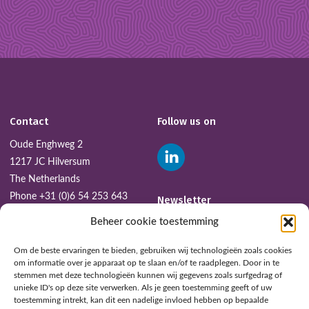
Contact
Follow us on
Oude Enghweg 2
1217 JC Hilversum
The Netherlands
Phone
+31 (0)6 54 253 643
Newsletter
Email:
smit@dir.nl
Beheer cookie toestemming
SUBSCRIBE
Om de beste ervaringen te bieden, gebruiken wij technologieën zoals cookies
om informatie over je apparaat op te slaan en/of te raadplegen. Door in te
stemmen met deze technologieën kunnen wij gegevens zoals surfgedrag of
unieke ID's op deze site verwerken. Als je geen toestemming geeft of uw
toestemming intrekt, kan dit een nadelige invloed hebben op bepaalde