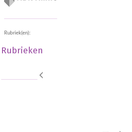
Rubriek(en):
Rubrieken
Geen onderdeel
van een
categorie