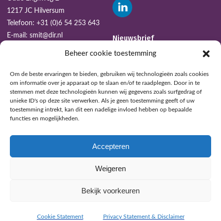
1217 JC Hilversum
Telefoon:
+31 (0)6 54 253 643
E-mail:
smit@dir.nl
Nieuwsbrief
Beheer cookie toestemming
AANMELDEN
Om de beste ervaringen te bieden, gebruiken wij technologieën zoals cookies
om informatie over je apparaat op te slaan en/of te raadplegen. Door in te
stemmen met deze technologieën kunnen wij gegevens zoals surfgedrag of
unieke ID's op deze site verwerken. Als je geen toestemming geeft of uw
toestemming intrekt, kan dit een nadelige invloed hebben op bepaalde
functies en mogelijkheden.
Accepteren
Weigeren
CRKBO GEREGISTREERDE INSTELLING
Bekijk voorkeuren
Privacy Statement & Disclaimer
Algemene voorwaarden
Copyright 2026, mindbugs. Alle rechten voorbehouden.
Cookie Statement
Privacy Statement & Disclaimer
Website by Noord Media