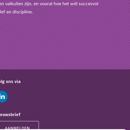
n valkuilen zijn, en vooral hoe het wél succesvol
ef en discipline.
olg ons via
ieuwsbrief
AANMELDEN