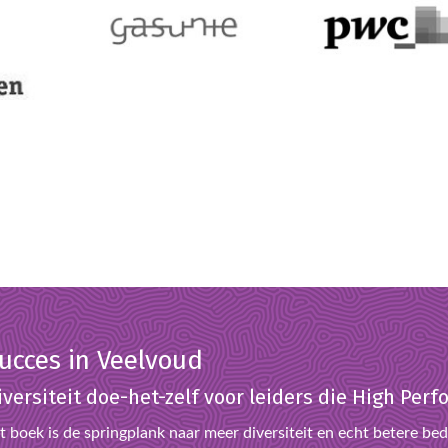
ucces in Veelvoud
iversiteit doe-het-zelf voor leiders die High Pe
t boek is de springplank naar meer diversiteit en echt betere bedr