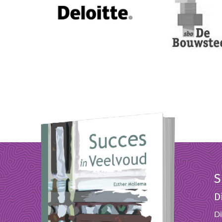
S
D
Di