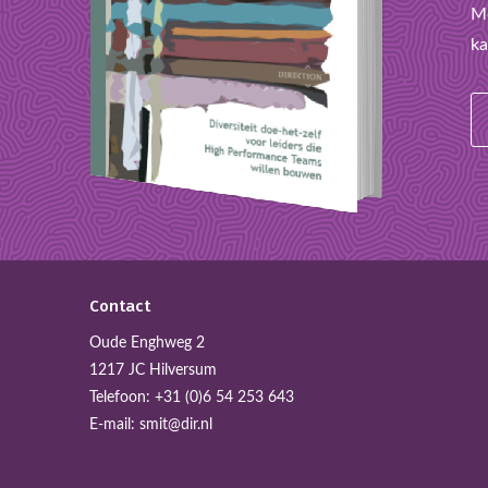
Mo
ka
Contact
Oude Enghweg 2
1217 JC Hilversum
Telefoon:
+31 (0)6 54 253 643
E-mail:
smit@dir.nl