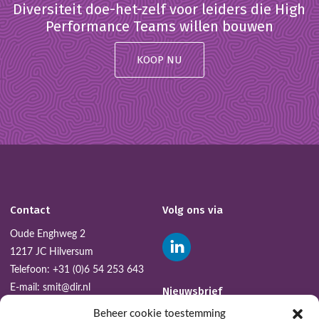
Diversiteit doe-het-zelf voor leiders die High
Performance Teams willen bouwen
KOOP NU
Contact
Volg ons via
Oude Enghweg 2
1217 JC Hilversum
Telefoon:
+31 (0)6 54 253 643
E-mail:
smit@dir.nl
Nieuwsbrief
Beheer cookie toestemming