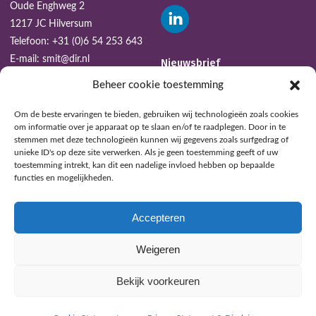
Oude Enghweg 2
1217 JC Hilversum
Telefoon:
+31 (0)6 54 253 643
E-mail:
smit@dir.nl
Nieuwsbrief
Beheer cookie toestemming
AANMELDEN
Om de beste ervaringen te bieden, gebruiken wij technologieën zoals cookies
om informatie over je apparaat op te slaan en/of te raadplegen. Door in te
stemmen met deze technologieën kunnen wij gegevens zoals surfgedrag of
unieke ID's op deze site verwerken. Als je geen toestemming geeft of uw
toestemming intrekt, kan dit een nadelige invloed hebben op bepaalde
functies en mogelijkheden.
Accepteren
Weigeren
CRKBO GEREGISTREERDE INSTELLING
Bekijk voorkeuren
Privacy Statement & Disclaimer
Algemene voorwaarden