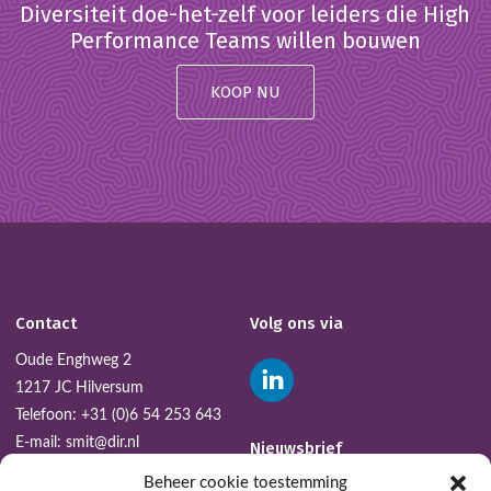
Diversiteit doe-het-zelf voor leiders die High
Performance Teams willen bouwen
KOOP NU
Contact
Volg ons via
Oude Enghweg 2
1217 JC Hilversum
Telefoon:
+31 (0)6 54 253 643
E-mail:
smit@dir.nl
Nieuwsbrief
Beheer cookie toestemming