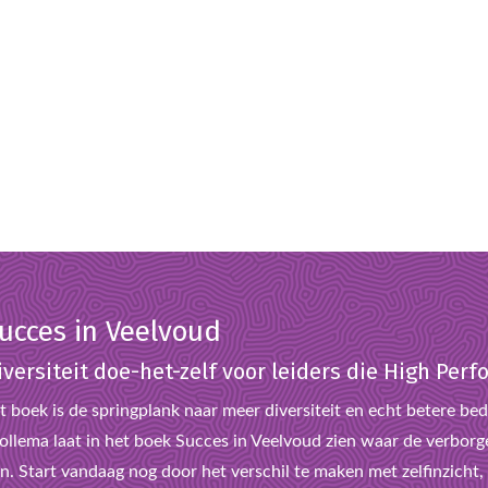
ucces in Veelvoud
iversiteit doe-het-zelf voor leiders die High Pe
t boek is de springplank naar meer diversiteit en echt betere bedr
llema laat in het boek Succes in Veelvoud zien waar de verborge
n. Start vandaag nog door het verschil te maken met zelfinzicht, l