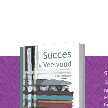
S
D
Di
Mo
ka