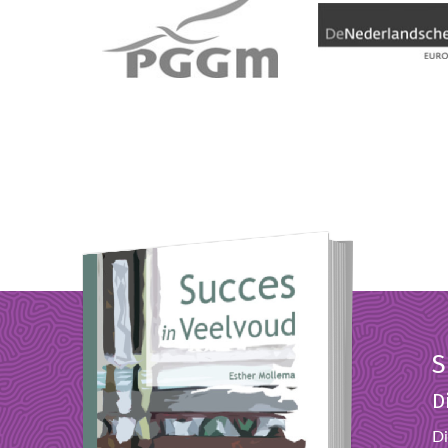
S
D
Di