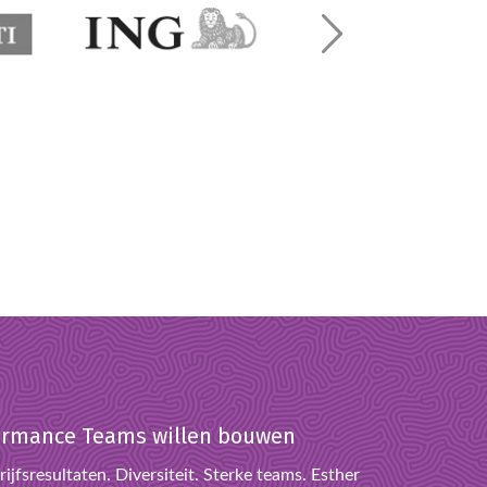
rformance Teams willen bouwen
ijfsresultaten. Diversiteit. Sterke teams. Esther