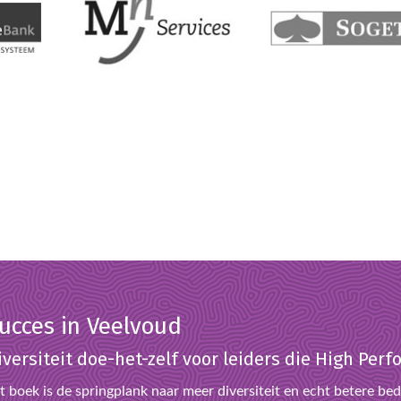
ucces in Veelvoud
iversiteit doe-het-zelf voor leiders die High Pe
t boek is de springplank naar meer diversiteit en echt betere bedr