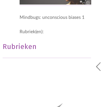
Mindbugs: unconscious biases 1
Rubriek(en):
Rubrieken
Geen onderdeel van een categorie